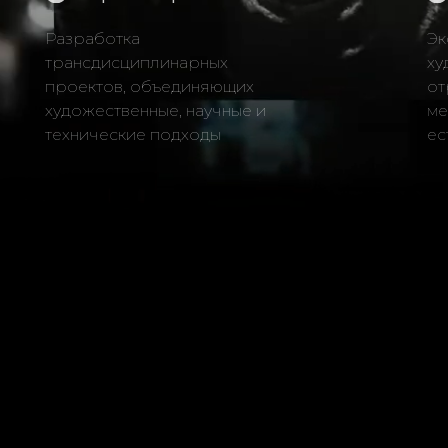
трансдисциплинарных
художественная
проектов, объединяющих
отражающая вз
удожественные, научные и
между цифровы
технические подходы
естественной 