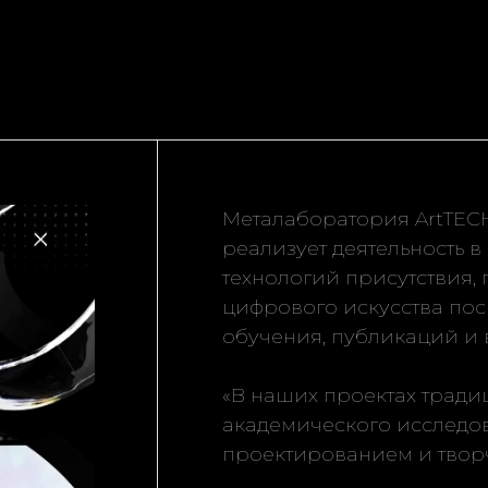
Металаборатория ArtTEC
реализует деятельность 
технологий присутствия,
цифрового искусства пос
обучения, публикаций и 
«В наших проектах трад
академического исследов
проектированием и твор