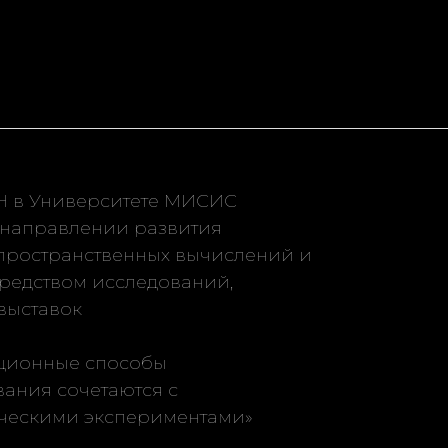
H в Университете МИСИС
в направлении развития
 пространственных вычислений и
редством исследований,
выставок
иционные способы
ания сочетаются с
ческими экспериментами»