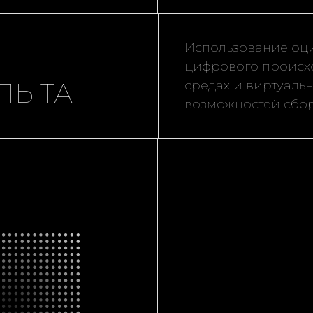
Использование оц
цифрового происх
ПЫТА
средах и виртуаль
возможностей сбор