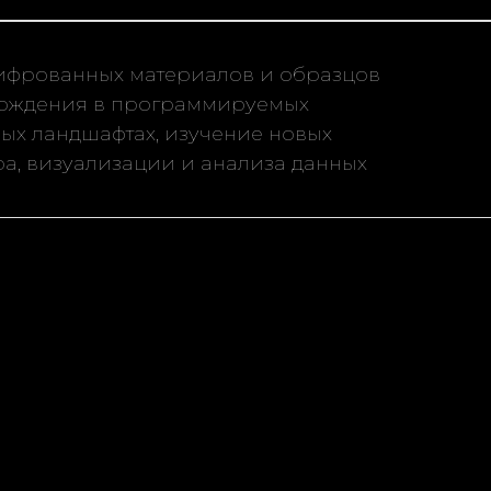
ифрованных материалов и образцов
ождения в программируемых
ных ландшафтах, изучение новых
а, визуализации и анализа данных