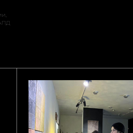
ии,
 АПД