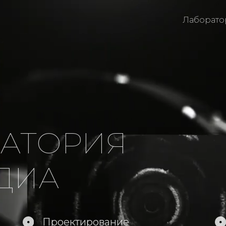
Лаборато
ТОРИЯ
ИА
Проектирование
Арт-прак
Разработка
Экспериментал