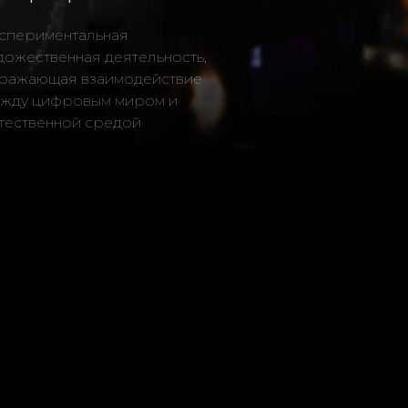
 деятельность,
аимодействие
м миром и
средой